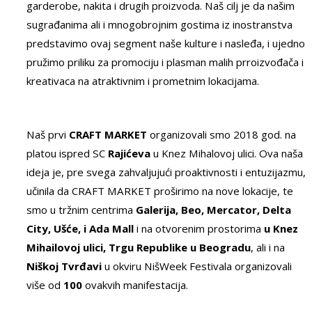
garderobe, nakita i drugih proizvoda. Naš cilj je da našim
sugrađanima ali i mnogobrojnim gostima iz inostranstva
predstavimo ovaj segment naše kulture i nasleđa, i ujedno
pružimo priliku za promociju i plasman malih prroizvođača i
kreativaca na atraktivnim i prometnim lokacijama.
Naš prvi
CRAFT MARKET
organizovali smo 2018 god. na
platou ispred SC
Rajićeva
u Knez Mihalovoj ulici. Ova naša
ideja je, pre svega zahvaljujući proaktivnosti i entuzijazmu,
učinila da CRAFT MARKET proširimo na nove lokacije, te
smo u tržnim centrima
Galerija, Beo, Mercator, Delta
City, Ušće, i Ada Mall
i na otvorenim prostorima
u Knez
Mihailovoj ulici, Trgu Republike u Beogradu
, ali i na
Niškoj Tvrđavi
u okviru NišWeek Festivala organizovali
više od
100
ovakvih manifestacija.