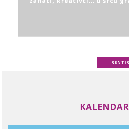
zanati, kreativci... u srcu g
RENTI
KALENDAR