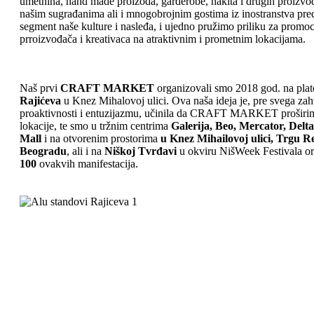
umetnina, hand made proizoda, garderobe, nakita i drugih proizvoda
našim sugrađanima ali i mnogobrojnim gostima iz inostranstva pre
segment naše kulture i nasleđa, i ujedno pružimo priliku za promoc
prroizvođača i kreativaca na atraktivnim i prometnim lokacijama.
Naš prvi
CRAFT MARKET
organizovali smo 2018 god. na plat
Rajićeva
u Knez Mihalovoj ulici. Ova naša ideja je, pre svega zah
proaktivnosti i entuzijazmu, učinila da CRAFT MARKET proširi
lokacije, te smo u tržnim centrima
Galerija, Beo, Mercator, Delta
Mall
i na otvorenim prostorima
u Knez Mihailovoj ulici, Trgu R
Beogradu
, ali i na
Niškoj Tvrđavi
u okviru NišWeek Festivala or
100
ovakvih manifestacija.