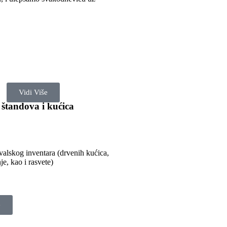
Vidi Više
 štandova i kućica
ivalskog inventara (drvenih kućica,
je, kao i rasvete)
e