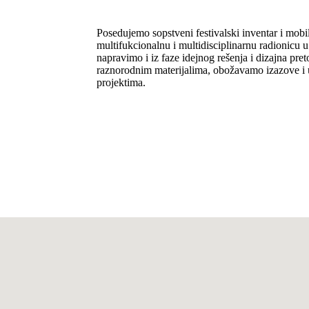
Posedujemo sopstveni festivalski inventar i mobi
multifukcionalnu i multidisciplinarnu radionicu
napravimo i iz faze idejnog rešenja i dizajna pre
raznorodnim materijalima, obožavamo izazove i 
projektima.