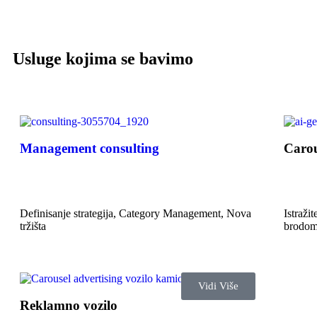
Usluge kojima se bavimo
Management consulting
Carou
Definisanje strategija, Category Management, Nova
Istraži
tržišta
brodom
Vidi Više
Reklamno vozilo