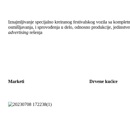
Iznajmljivanje specijalno kreiranog festivalskog vozila sa kompl
osmišljavanja, i sprovođenja u delo, odnosno produkcije, jedinstv
advertising
rešenja
Marketi
Drvene kućice