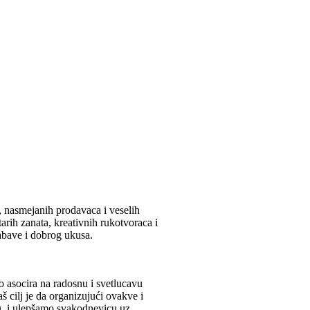
, nasmejanih prodavaca i veselih
tarih zanata, kreativnih rukotvoraca i
zabave i dobrog ukusa.
to asocira na radosnu i svetlucavu
aš cilj je da organizujući ovakve i
u, i ulepšamo svakodnevicu uz