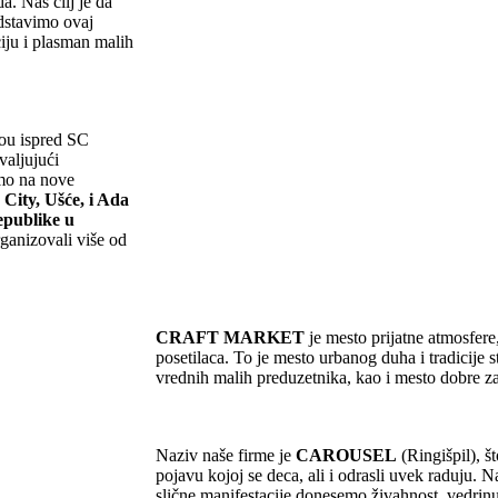
. Naš cilj je da
dstavimo ovaj
iju i plasman malih
ou ispred SC
valjujući
mo na nove
 City, Ušće, i Ada
epublike u
ganizovali više od
CRAFT MARKET
je mesto prijatne atmosfere
posetilaca. To je mesto urbanog duha i tradicije s
vrednih malih preduzetnika, kao i mesto dobre 
Naziv naše firme je
CAROUSEL
(Ringišpil), š
pojavu kojoj se deca, ali i odrasli uvek raduju. N
slične manifestacije donesemo živahnost, vedrin