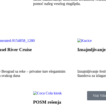
pomoć našeg veselog ringišpila.
sel River Cruise
Iznajmljivanje
te Beograd sa reke – privatne ture elegantnim
Iznajmljivanje fest
 svakog dana
štandova za izlagan
Vidi Viš
POSM rešenja