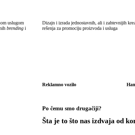
etnom uslugom
Dizajn i izrada jednostavnih, ali i zahtevnijih
enih
brending
i
rešenja za promociju proizvoda i usluga
Reklamno vozilo
Ha
Po čemu smo drugačiji?
Šta je to što nas izdvaja od k