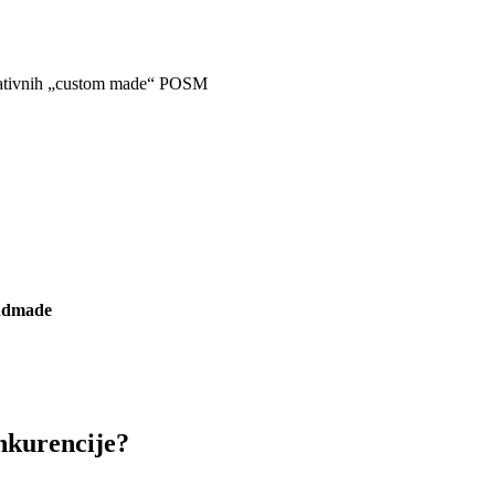
 kreativnih „custom made“ POSM
ndmade
onkurencije?