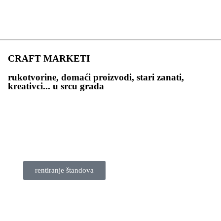
CRAFT MARKETI
rukotvorine, domaći proizvodi, stari zanati,
kreativci... u srcu grada
rentiranje štandova