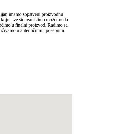
lijar, imamo sopstveni proizvodnu
 u kojoj sve što osmislimo možemo da
točimo u finalni proizvod. Radimo sa
uživamo u autentičnim i posebnim