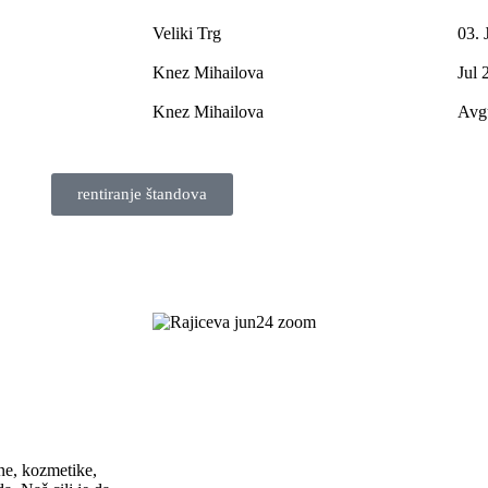
Veliki Trg
03. 
Knez Mihailova
Jul 
Knez Mihailova
Avg
rentiranje štandova
ne, kozmetike,