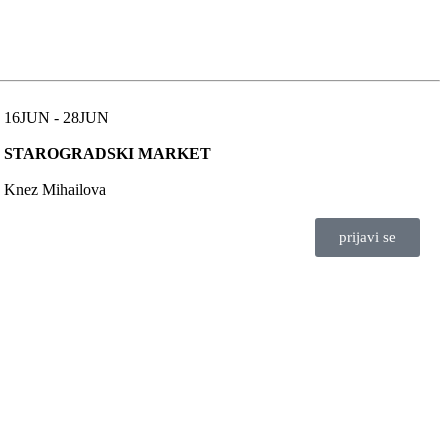
16JUN - 28JUN
STAROGRADSKI MARKET
Knez Mihailova
prijavi se