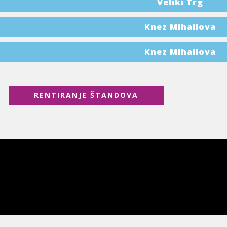
Veliki Trg
Knez Mihailova
Knez Mihailova
RENTIRANJE ŠTANDOVA