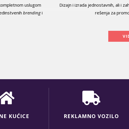
sa kompletnom uslugom
Dizajn i izrada jednostavnih, ali i
jedinstvenih
brending
i
rešenja za promoc
VI
NE KUĆICE
REKLAMNO VOZILO