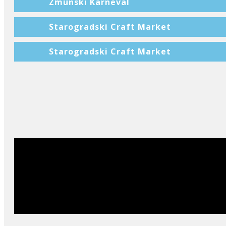
Zmunski Karneval
Starogradski Craft Market
Starogradski Craft Market