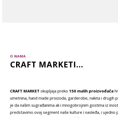
O NAMA
CRAFT MARKETI...
CRAFT MARKET
okupljaja preko
150 malih proizvođača
hr
umetnina, hand made proizoda, garderobe, nakita i drugih pr
je da našim sugrađanima ali i mnogobrojnim gostima iz inos
predstavimo ovaj segment naše kulture i nasleđa, i ujedno p