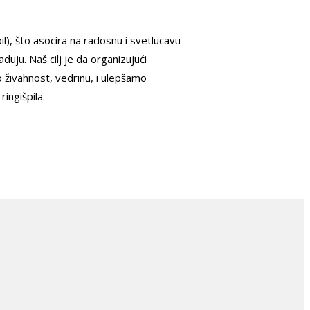
pil), što asocira na radosnu i svetlucavu
aduju. Naš cilj je da organizujući
 živahnost, vedrinu, i ulepšamo
ingišpila.