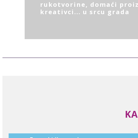
rukotvorine, domaći proiz
kreativci... u srcu grada
KA