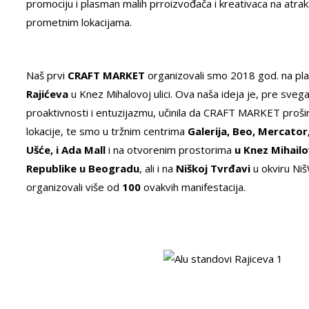
promociju i plasman malih prroizvođača i kreativaca na atrakt
prometnim lokacijama.
Naš prvi
CRAFT MARKET
organizovali smo 2018 god. na pla
Rajićeva
u Knez Mihalovoj ulici. Ova naša ideja je, pre svega
proaktivnosti i entuzijazmu, učinila da CRAFT MARKET proš
lokacije, te smo u tržnim centrima
Galerija, Beo, Mercator,
Ušće, i Ada Mall
i na otvorenim prostorima
u Knez Mihailov
Republike u Beogradu
, ali i na
Niškoj Tvrđavi
u okviru Ni
organizovali više od
100
ovakvih manifestacija.