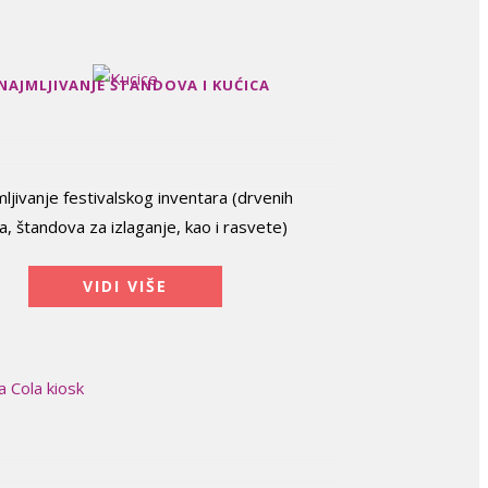
NAJMLJIVANJE ŠTANDOVA I KUĆICA
mljivanje festivalskog inventara (drvenih
a, štandova za izlaganje, kao i rasvete)
VIDI VIŠE