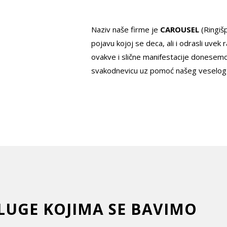
Naziv naše firme je
CAROUSEL
(Ringiš
pojavu kojoj se deca, ali i odrasli uvek r
ovakve i slične manifestacije donesemo
svakodnevicu uz pomoć našeg veselog r
LUGE KOJIMA SE BAVIMO