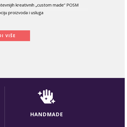
 zahtevnijih kreativnih „custom made“ POSM
iju proizvoda i usluga
DI VIŠE
HANDMADE