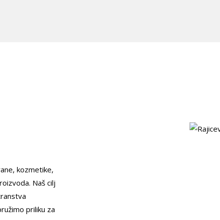
ane, kozmetike,
oizvoda. Naš cilj
transtva
ružimo priliku za