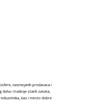
osfere, nasmejanih prodavaca i
duha i tradicije starih zanata,
preduzetnika, kao i mesto dobre