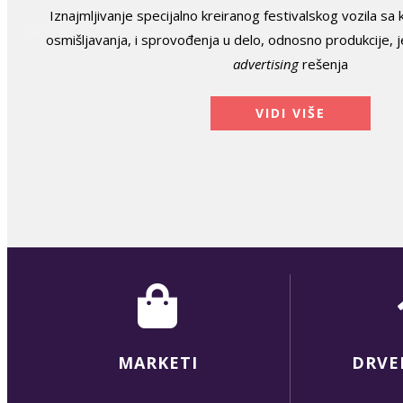
Iznajmljivanje specijalno kreiranog festivalskog vozila 
osmišljavanja, i sprovođenja u delo, odnosno produkcije, 
advertising
rešenja
VIDI VIŠE
MARKETI
DRVE