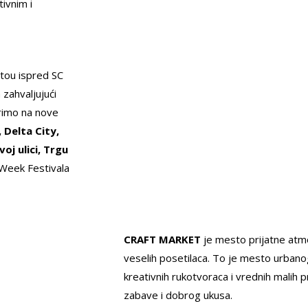
ivnim i
tou ispred SC
 zahvaljujući
irimo na nove
 Delta City,
oj ulici, Trgu
šWeek Festivala
CRAFT MARKET
je mesto prijatne atm
veselih posetilaca. To je mesto urbanog 
kreativnih rukotvoraca i vrednih malih 
zabave i dobrog ukusa.