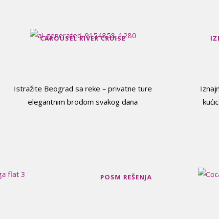
CAROUSEL RIVER CRUISE
IZ
Istražite Beograd sa reke – privatne ture
Iznaj
elegantnim brodom svakog dana
kućic
POSM REŠENJA