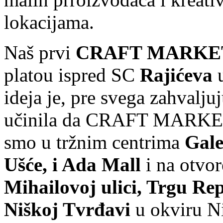
lokacijama.
Naš prvi
CRAFT MARKE
platou ispred SC
Rajićeva
ideja je, pre svega zahvalju
učinila da CRAFT MARKET p
smo u tržnim centrima
Gale
Ušće, i Ada Mall
i na otvo
Mihailovoj ulici, Trgu Re
Niškoj Tvrđavi
u okviru Ni