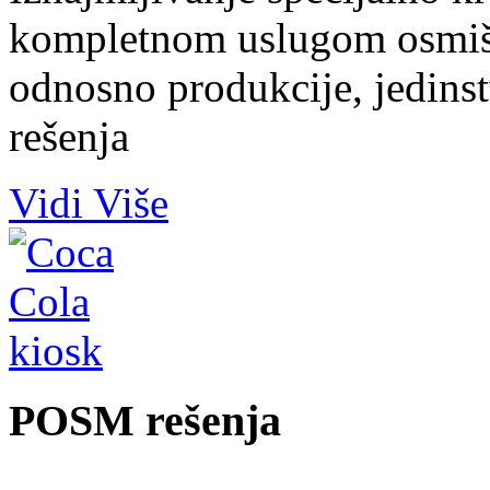
kompletnom uslugom osmišlj
odnosno produkcije, jedins
rešenja
Vidi Više
POSM rešenja