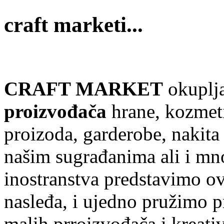
craft marketi...
CRAFT MARKET
okuplj
proizvođača
hrane, kozmet
proizoda, garderobe, nakita 
našim sugrađanima ali i mn
inostranstva predstavimo ov
nasleđa, i ujedno pružimo p
malih prroizvođača i kreati