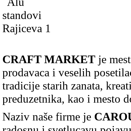
CRAFT MARKET
je mest
prodavaca i veselih posetil
tradicije starih zanata, kre
preduzetnika, kao i mesto 
Naziv naše firme je
CARO
radosnu i svetlucavu pojavu 