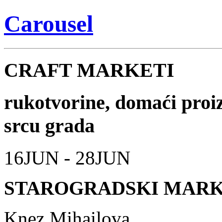
Carousel
CRAFT MARKETI
rukotvorine, domaći proizv
srcu grada
16JUN - 28JUN
STAROGRADSKI MAR
Knez Mihailova