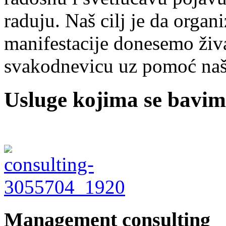
raduju. Naš cilj je da organ
manifestacije donesemo živ
svakodnevicu uz pomoć naše
Usluge kojima se bavi
Management consulting