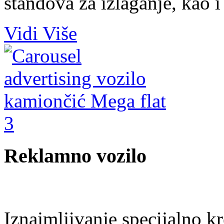
štandova za izlaganje, kao i
Vidi Više
Reklamno vozilo
Iznajmljivanje specijalno kr