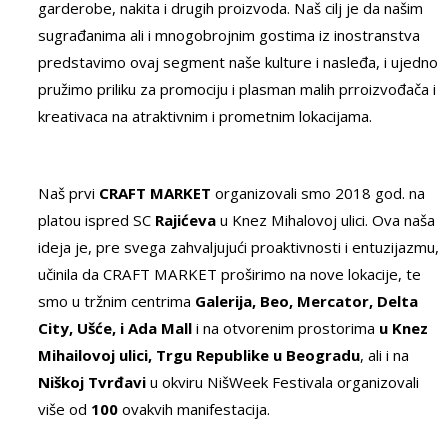
garderobe, nakita i drugih proizvoda. Naš cilj je da našim
sugrađanima ali i mnogobrojnim gostima iz inostranstva
predstavimo ovaj segment naše kulture i nasleđa, i ujedno
pružimo priliku za promociju i plasman malih prroizvođača i
kreativaca na atraktivnim i prometnim lokacijama.
Naš prvi
CRAFT MARKET
organizovali smo 2018 god. na
platou ispred SC
Rajićeva
u Knez Mihalovoj ulici. Ova naša
ideja je, pre svega zahvaljujući proaktivnosti i entuzijazmu,
učinila da CRAFT MARKET proširimo na nove lokacije, te
smo u tržnim centrima
Galerija, Beo, Mercator, Delta
City, Ušće, i Ada Mall
i na otvorenim prostorima
u Knez
Mihailovoj ulici, Trgu Republike u Beogradu
, ali i na
Niškoj Tvrđavi
u okviru NišWeek Festivala organizovali
više od
100
ovakvih manifestacija.