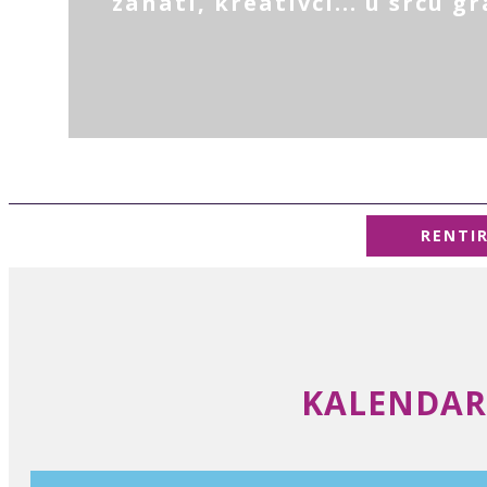
zanati, kreativci... u srcu g
RENTI
KALENDAR