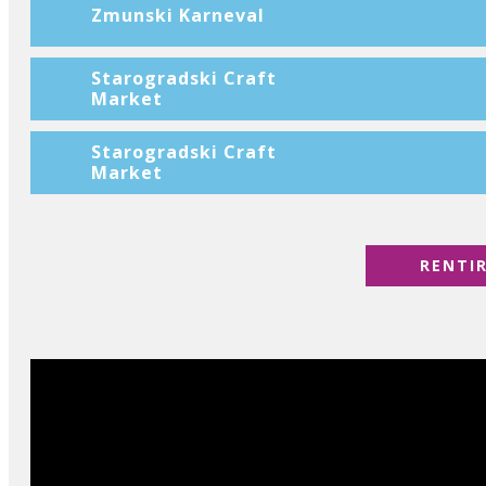
Zmunski Karneval
Starogradski Craft
Market
Starogradski Craft
Market
RENTI