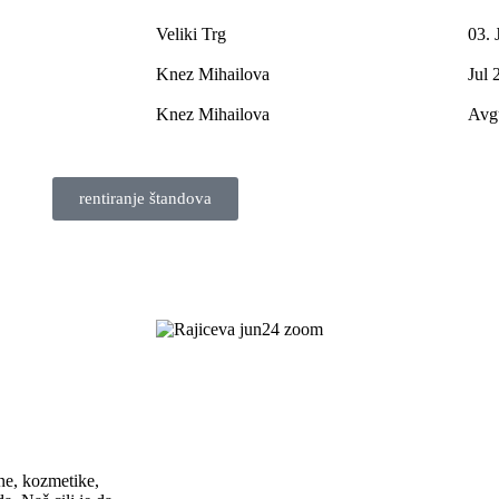
Veliki Trg
03. 
Knez Mihailova
Jul 
Knez Mihailova
Avg
rentiranje štandova
ne, kozmetike,