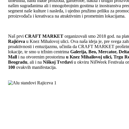
umetnina, hand made proizoda, garderobe, nakita i drugih proizvoda
našim sugrađanima ali i mnogobrojnim gostima iz inostranstva pre
segment naše kulture i nasleđa, i ujedno pružimo priliku za promoc
prroizvođača i kreativaca na atraktivnim i prometnim lokacijama.
Naš prvi
CRAFT MARKET
organizovali smo 2018 god. na plat
Rajićeva
u Knez Mihalovoj ulici. Ova naša ideja je, pre svega zah
proaktivnosti i entuzijazmu, učinila da CRAFT MARKET proširi
lokacije, te smo u tržnim centrima
Galerija, Beo, Mercator, Delta
Mall
i na otvorenim prostorima
u Knez Mihailovoj ulici, Trgu R
Beogradu
, ali i na
Niškoj Tvrđavi
u okviru NišWeek Festivala or
100
ovakvih manifestacija.