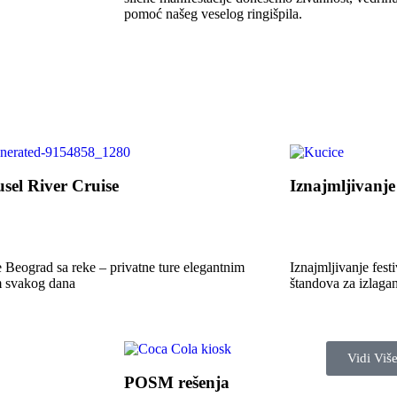
pomoć našeg veselog ringišpila.
sel River Cruise
Iznajmljivanje
te Beograd sa reke – privatne ture elegantnim
Iznajmljivanje fest
 svakog dana
štandova za izlagan
Vidi Viš
POSM rešenja