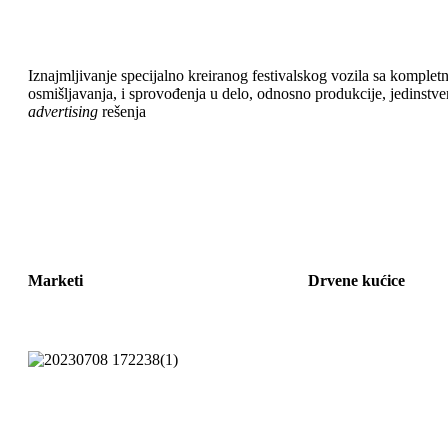
Iznajmljivanje specijalno kreiranog festivalskog vozila sa kompl
osmišljavanja, i sprovođenja u delo, odnosno produkcije, jedinstv
advertising
rešenja
Marketi
Drvene kućice