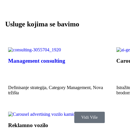
Usluge kojima se bavimo
Management consulting
Carou
Definisanje strategija, Category Management, Nova
Istraži
tržišta
brodom
Vidi Više
Reklamno vozilo