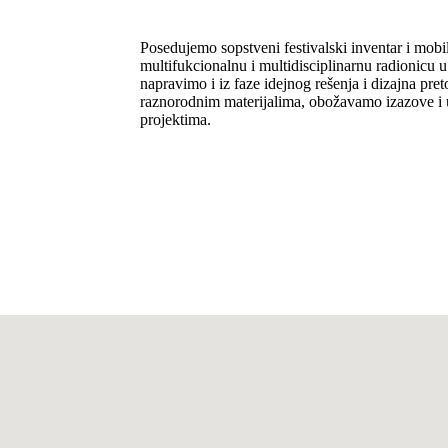
Posedujemo sopstveni festivalski inventar i mobi
multifukcionalnu i multidisciplinarnu radionicu
napravimo i iz faze idejnog rešenja i dizajna pre
raznorodnim materijalima, obožavamo izazove i 
projektima.