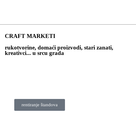
CRAFT MARKETI
rukotvorine, domaći proizvodi, stari zanati,
kreativci... u srcu grada
rentiranje štandova