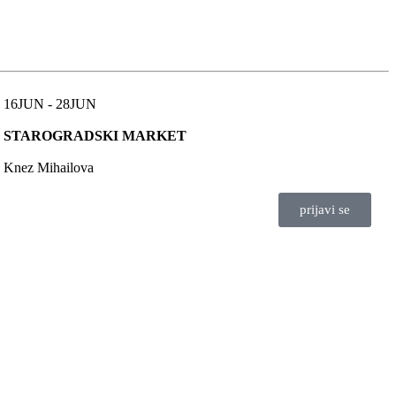
16JUN - 28JUN
STAROGRADSKI MARKET
Knez Mihailova
prijavi se