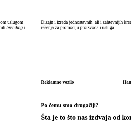
etnom uslugom
Dizajn i izrada jednostavnih, ali i zahtevnijih
enih
brending
i
rešenja za promociju proizvoda i usluga
Reklamno vozilo
Ha
Po čemu smo drugačiji?
Šta je to što nas izdvaja od k