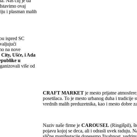
. Naš cilj je da
dstavimo ovaj
iju i plasman malih
ou ispred SC
valjujući
mo na nove
 City, Ušće, i Ada
epublike u
ganizovali više od
CRAFT MARKET
je mesto prijatne atmosfere
posetilaca. To je mesto urbanog duha i tradicije s
vrednih malih preduzetnika, kao i mesto dobre 
Naziv naše firme je
CAROUSEL
(Ringišpil), š
pojavu kojoj se deca, ali i odrasli uvek raduju. N
slične manifestacije donesemo živahnost, vedrin