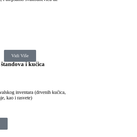
Vidi Više
 štandova i kućica
ivalskog inventara (drvenih kućica,
je, kao i rasvete)
e