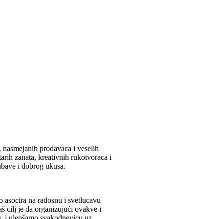
, nasmejanih prodavaca i veselih
tarih zanata, kreativnih rukotvoraca i
zabave i dobrog ukusa.
to asocira na radosnu i svetlucavu
aš cilj je da organizujući ovakve i
u, i ulepšamo svakodnevicu uz