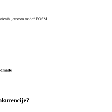
 kreativnih „custom made“ POSM
ndmade
onkurencije?