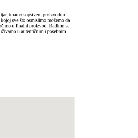
lijar, imamo sopstveni proizvodnu
 u kojoj sve što osmislimo možemo da
točimo u finalni proizvod. Radimo sa
uživamo u autentičnim i posebnim