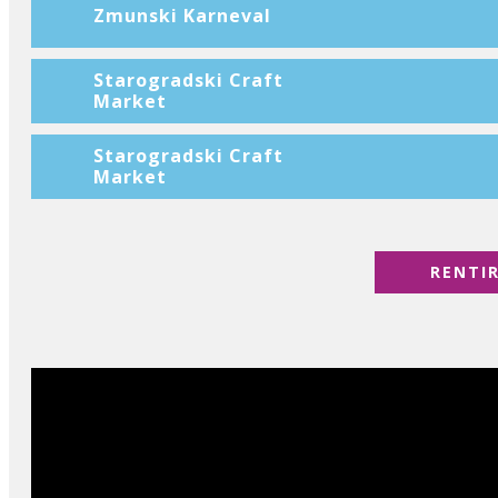
Zmunski Karneval
Starogradski Craft
Market
Starogradski Craft
Market
RENTI