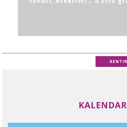
zanati, kreativci... u srcu g
RENTI
KALENDAR