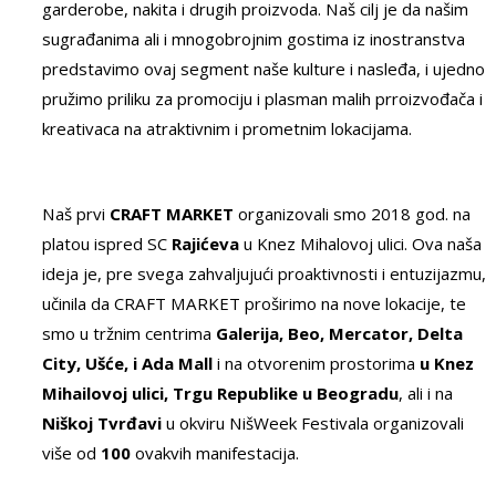
garderobe, nakita i drugih proizvoda. Naš cilj je da našim
sugrađanima ali i mnogobrojnim gostima iz inostranstva
predstavimo ovaj segment naše kulture i nasleđa, i ujedno
pružimo priliku za promociju i plasman malih prroizvođača i
kreativaca na atraktivnim i prometnim lokacijama.
Naš prvi
CRAFT MARKET
organizovali smo 2018 god. na
platou ispred SC
Rajićeva
u Knez Mihalovoj ulici. Ova naša
ideja je, pre svega zahvaljujući proaktivnosti i entuzijazmu,
učinila da CRAFT MARKET proširimo na nove lokacije, te
smo u tržnim centrima
Galerija, Beo, Mercator, Delta
City, Ušće, i Ada Mall
i na otvorenim prostorima
u Knez
Mihailovoj ulici, Trgu Republike u Beogradu
, ali i na
Niškoj Tvrđavi
u okviru NišWeek Festivala organizovali
više od
100
ovakvih manifestacija.