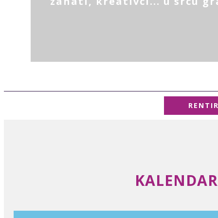
zanati, kreativci... u srcu g
RENTI
KALENDAR