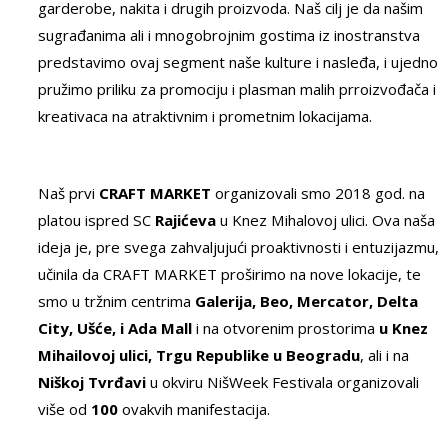
garderobe, nakita i drugih proizvoda. Naš cilj je da našim
sugrađanima ali i mnogobrojnim gostima iz inostranstva
predstavimo ovaj segment naše kulture i nasleđa, i ujedno
pružimo priliku za promociju i plasman malih prroizvođača i
kreativaca na atraktivnim i prometnim lokacijama.
Naš prvi
CRAFT MARKET
organizovali smo 2018 god. na
platou ispred SC
Rajićeva
u Knez Mihalovoj ulici. Ova naša
ideja je, pre svega zahvaljujući proaktivnosti i entuzijazmu,
učinila da CRAFT MARKET proširimo na nove lokacije, te
smo u tržnim centrima
Galerija, Beo, Mercator, Delta
City, Ušće, i Ada Mall
i na otvorenim prostorima
u Knez
Mihailovoj ulici, Trgu Republike u Beogradu
, ali i na
Niškoj Tvrđavi
u okviru NišWeek Festivala organizovali
više od
100
ovakvih manifestacija.