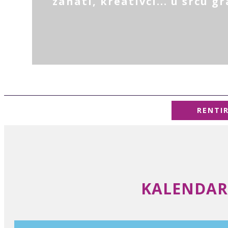
zanati, kreativci... u srcu g
RENTI
KALENDAR