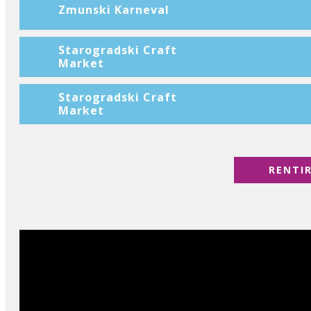
Zmunski Karneval
Starogradski Craft
Market
Starogradski Craft
Market
RENTI