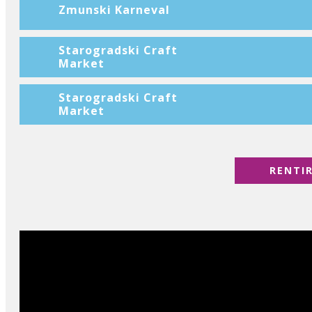
Zmunski Karneval
Starogradski Craft
Market
Starogradski Craft
Market
RENTI