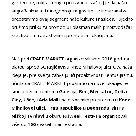
garderobe, nakita i drugih proizvoda. Naš cilj je da našim
sugrađanima ali i mnogobrojnim gostima iz inostranstva
predstavimo ovaj segment naše kulture i nasleđa, i ujedno
pružimo priliku za promociju i plasman malih prroizvođača i
kreativaca na atraktivnim i prometnim lokacijama.
Naš prvi
CRAFT MARKET
organizovali smo 2018 god. na
platou ispred SC
Rajićeva
u Knez Mihalovoj ulici. Ova naša
ideja je, pre svega zahvaljujući proaktivnosti i entuzijazmu,
učinila da CRAFT MARKET proširimo na nove lokacije, te
smo u tržnim centrima
Galerija, Beo, Mercator, Delta
City, Ušće, i Ada Mall
i na otvorenim prostorima
u Knez
Mihailovoj ulici, Trgu Republike u Beogradu
, ali i na
Niškoj Tvrđavi
u okviru NišWeek Festivala organizovali
više od
100
ovakvih manifestacija.