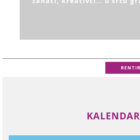
zanati, kreativci... u srcu g
RENTI
KALENDAR