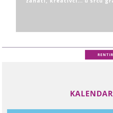
zanati, kreativci... u srcu g
RENTI
KALENDAR