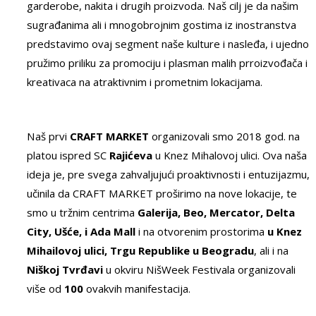
garderobe, nakita i drugih proizvoda. Naš cilj je da našim
sugrađanima ali i mnogobrojnim gostima iz inostranstva
predstavimo ovaj segment naše kulture i nasleđa, i ujedno
pružimo priliku za promociju i plasman malih prroizvođača i
kreativaca na atraktivnim i prometnim lokacijama.
Naš prvi
CRAFT MARKET
organizovali smo 2018 god. na
platou ispred SC
Rajićeva
u Knez Mihalovoj ulici. Ova naša
ideja je, pre svega zahvaljujući proaktivnosti i entuzijazmu,
učinila da CRAFT MARKET proširimo na nove lokacije, te
smo u tržnim centrima
Galerija, Beo, Mercator, Delta
City, Ušće, i Ada Mall
i na otvorenim prostorima
u Knez
Mihailovoj ulici, Trgu Republike u Beogradu
, ali i na
Niškoj Tvrđavi
u okviru NišWeek Festivala organizovali
više od
100
ovakvih manifestacija.