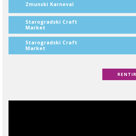
Zmunski Karneval
Starogradski Craft
Market
Starogradski Craft
Market
RENTI