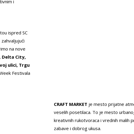
ivnim i
tou ispred SC
 zahvaljujući
irimo na nove
 Delta City,
oj ulici, Trgu
šWeek Festivala
CRAFT MARKET
je mesto prijatne atm
veselih posetilaca. To je mesto urbanog 
kreativnih rukotvoraca i vrednih malih 
zabave i dobrog ukusa.