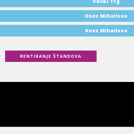
Veliki Trg
Knez Mihailova
Knez Mihailova
RENTIRANJE ŠTANDOVA