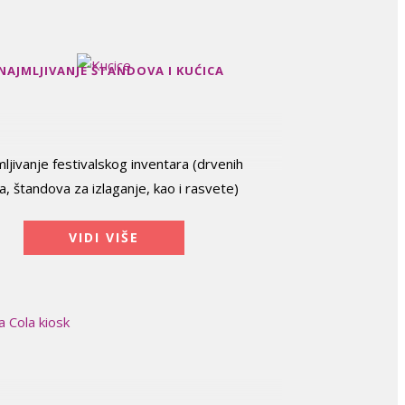
NAJMLJIVANJE ŠTANDOVA I KUĆICA
mljivanje festivalskog inventara (drvenih
a, štandova za izlaganje, kao i rasvete)
VIDI VIŠE