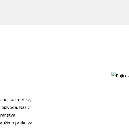
ane, kozmetike,
oizvoda. Naš cilj
transtva
ružimo priliku za