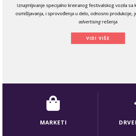
Iznajmljivanje specijalno kreiranog festivalskog vozila 
osmišljavanja, i sprovođenja u delo, odnosno produkcije, 
advertising
rešenja
VIDI VIŠE
MARKETI
DRVE