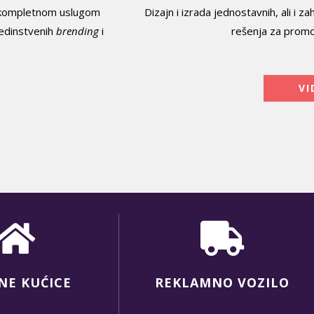
sa kompletnom uslugom
Dizajn i izrada jednostavnih, ali i
jedinstvenih
brending
i
rešenja za promoc
VI
NE KUĆICE
REKLAMNO VOZILO