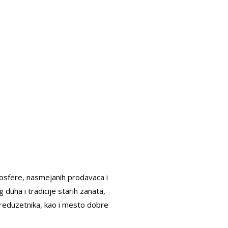
osfere, nasmejanih prodavaca i
duha i tradicije starih zanata,
preduzetnika, kao i mesto dobre