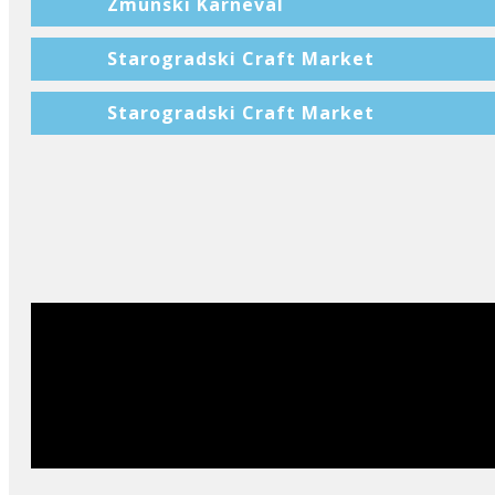
Zmunski Karneval
Starogradski Craft Market
Starogradski Craft Market