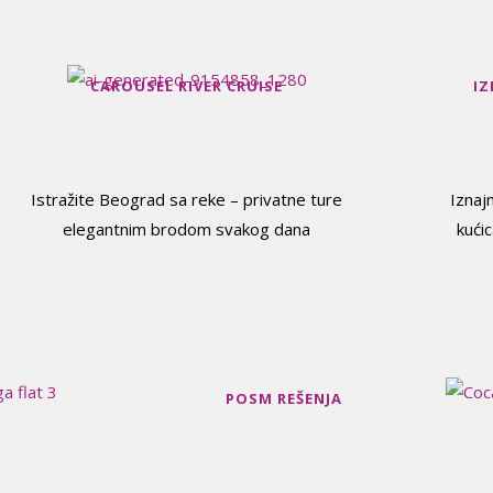
CAROUSEL RIVER CRUISE
IZ
Istražite Beograd sa reke – privatne ture
Iznaj
elegantnim brodom svakog dana
kućic
POSM REŠENJA