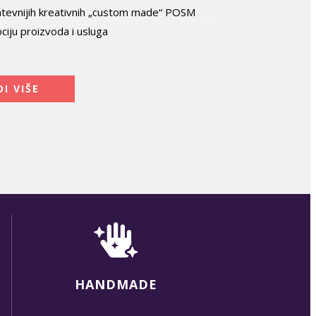
 zahtevnijih kreativnih „custom made“ POSM
iju proizvoda i usluga
DI VIŠE
HANDMADE