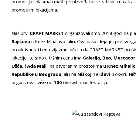
promociju i plasman malih prroizvođača i kreativaca na atrakt
prometnim lokacijama.
Naš prvi
CRAFT MARKET
organizovali smo 2018 god. na pla
Rajićeva
u Knez Mihalovoj ulici. Ova naša ideja je, pre svega
proaktivnosti i entuzijazmu, učinila da CRAFT MARKET proš
lokacije, te smo u tržnim centrima
Galerija, Beo, Mercator,
Ušće, i Ada Mall
i na otvorenim prostorima
u Knez Mihailov
Republike u Beogradu
, ali i na
Niškoj Tvrđavi
u okviru Ni
organizovali više od
100
ovakvih manifestacija.