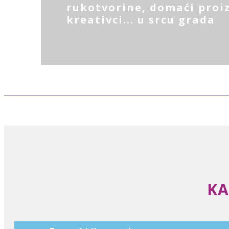
rukotvorine, domaći proiz
kreativci... u srcu grada
KA