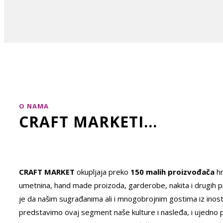
O NAMA
CRAFT MARKETI...
CRAFT MARKET
okupljaja preko
150 malih proizvođača
hr
umetnina, hand made proizoda, garderobe, nakita i drugih pr
je da našim sugrađanima ali i mnogobrojnim gostima iz inos
predstavimo ovaj segment naše kulture i nasleđa, i ujedno p