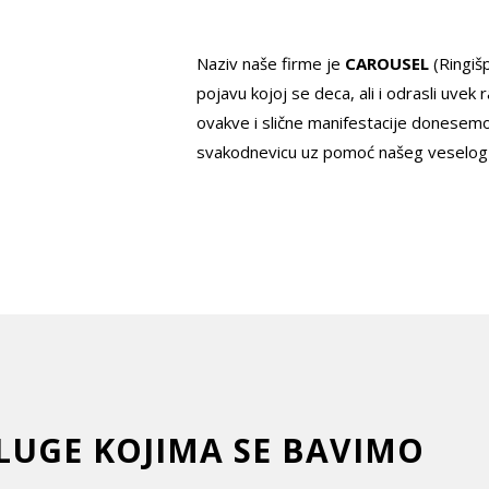
Naziv naše firme je
CAROUSEL
(Ringiš
pojavu kojoj se deca, ali i odrasli uvek r
ovakve i slične manifestacije donesemo
svakodnevicu uz pomoć našeg veselog r
LUGE KOJIMA SE BAVIMO