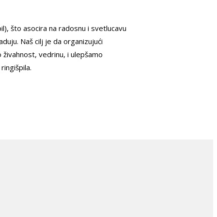
pil), što asocira na radosnu i svetlucavu
aduju. Naš cilj je da organizujući
 živahnost, vedrinu, i ulepšamo
ingišpila.