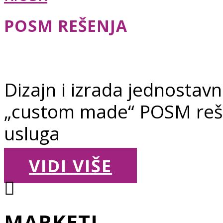
POSM REŠENJA
Dizajn i izrada jednostavni
„custom made“ POSM reše
usluga
VIDI VIŠE
MARKETI