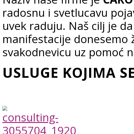
radosnu i svetlucavu pojavu
uvek raduju. Naš cilj je da
manifestacije donesemo ž
svakodnevicu uz pomoć na
USLUGE KOJIMA S