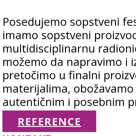
Posedujemo sopstveni festi
imamo sopstveni proizvod
multidisciplinarnu radioni
možemo da napravimo i iz 
pretočimo u finalni proi
materijalima, obožavamo 
autentičnim i posebnim p
REFERENCE