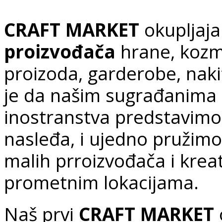
CRAFT MARKET
okupljaj
proizvođača
hrane, kozm
proizoda, garderobe, nakit
je da našim sugrađanima 
inostranstva predstavimo
nasleđa, i ujedno pružimo
malih prroizvođača i kreat
prometnim lokacijama.
Naš prvi
CRAFT MARKET