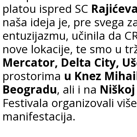
platou ispred SC
Rajićev
naša ideja je, pre svega za
entuzijazmu, učinila da 
nove lokacije, te smo u t
Mercator, Delta City, Uš
prostorima
u Knez Mihail
Beogradu
, ali i na
Niškoj
Festivala organizovali viš
manifestacija.