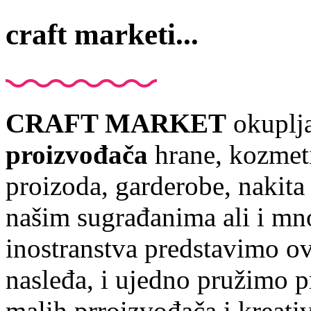
craft marketi...
CRAFT MARKET
okuplj
proizvođača
hrane, kozmet
proizoda, garderobe, nakita 
našim sugrađanima ali i mn
inostranstva predstavimo ov
nasleđa, i ujedno pružimo p
malih prroizvođača i kreati