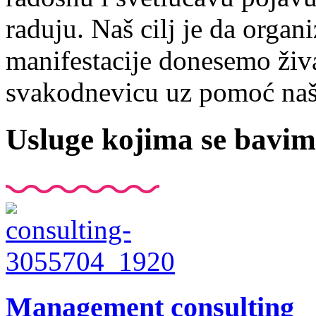
raduju. Naš cilj je da organ
manifestacije donesemo živ
svakodnevicu uz pomoć naše
Usluge kojima se bavi
Management consulting