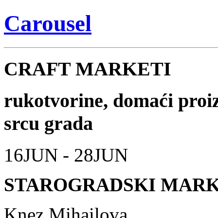
Carousel
CRAFT MARKETI
rukotvorine, domaći proizv
srcu grada
16JUN - 28JUN
STAROGRADSKI MAR
Knez Mihailova