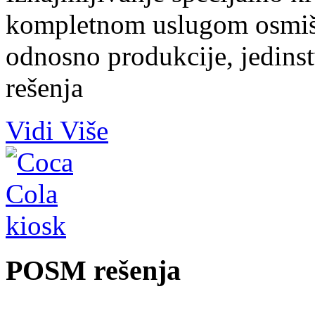
kompletnom uslugom osmišlj
odnosno produkcije, jedins
rešenja
Vidi Više
POSM rešenja