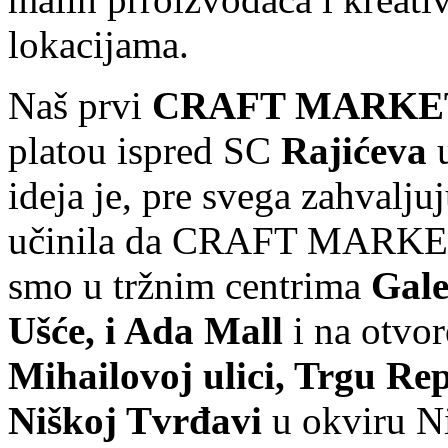
lokacijama.
Naš prvi
CRAFT MARKE
platou ispred SC
Rajićeva
ideja je, pre svega zahvalju
učinila da CRAFT MARKET p
smo u tržnim centrima
Gale
Ušće, i Ada Mall
i na otvo
Mihailovoj ulici, Trgu Re
Niškoj Tvrđavi
u okviru Ni