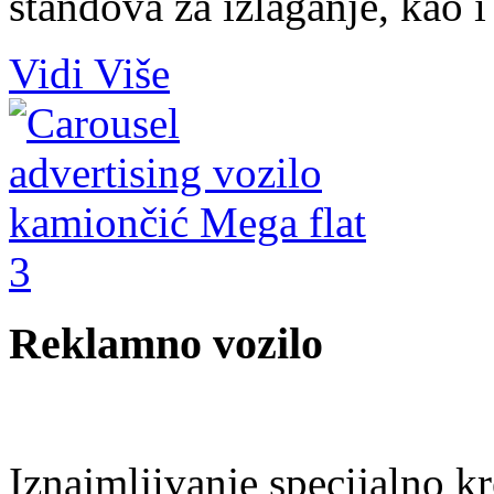
štandova za izlaganje, kao i
Vidi Više
Reklamno vozilo
Iznajmljivanje specijalno kr