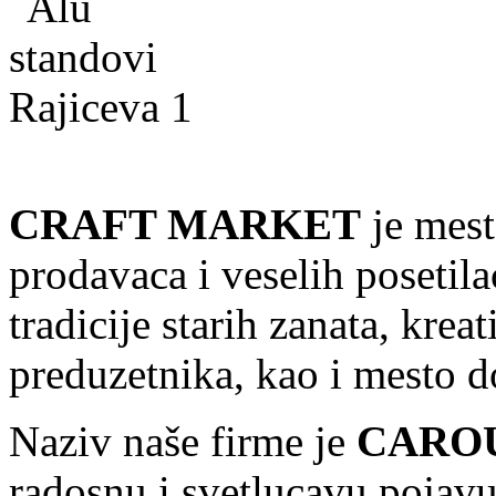
CRAFT MARKET
je mest
prodavaca i veselih posetil
tradicije starih zanata, kre
preduzetnika, kao i mesto 
Naziv naše firme je
CARO
radosnu i svetlucavu pojavu 