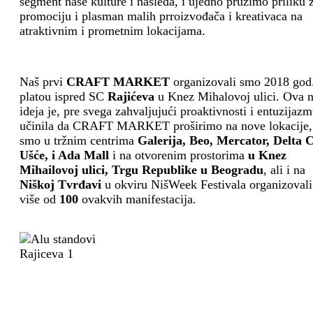
segment naše kulture i nasleđa, i ujedno pružimo priliku 
promociju i plasman malih prroizvođača i kreativaca na
atraktivnim i prometnim lokacijama.
Naš prvi
CRAFT MARKET
organizovali smo 2018 god
platou ispred SC
Rajićeva
u Knez Mihalovoj ulici. Ova 
ideja je, pre svega zahvaljujući proaktivnosti i entuzijazm
učinila da CRAFT MARKET proširimo na nove lokacije,
smo u tržnim centrima
Galerija, Beo, Mercator, Delta C
Ušće, i Ada Mall
i na otvorenim prostorima
u Knez
Mihailovoj ulici, Trgu Republike u Beogradu
, ali i na
Niškoj Tvrđavi
u okviru NišWeek Festivala organizovali
više od
100
ovakvih manifestacija.