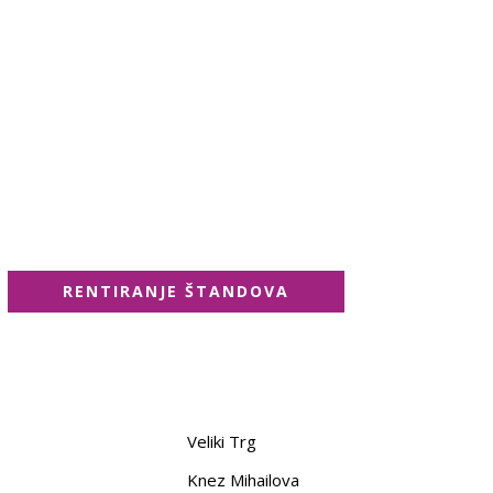
STARI ZANATI,
KREATIVCI... U
SRCU GRADA
RENTIRANJE ŠTANDOVA
Veliki Trg
Knez Mihailova