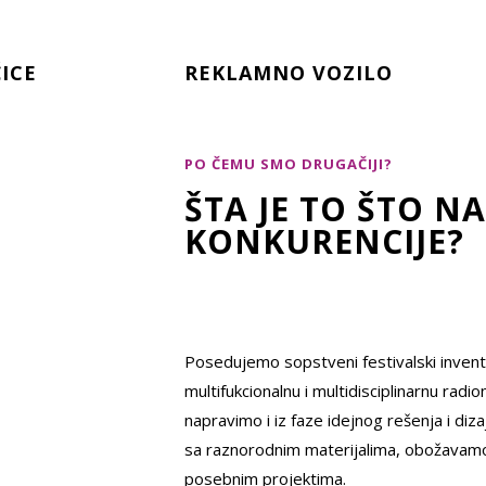
ICE
REKLAMNO VOZILO
PO ČEMU SMO DRUGAČIJI?
ŠTA JE TO ŠTO N
KONKURENCIJE?
Posedujemo sopstveni festivalski invent
multifukcionalnu i multidisciplinarnu rad
napravimo i iz faze idejnog rešenja i diz
sa raznorodnim materijalima, obožavamo 
posebnim projektima.