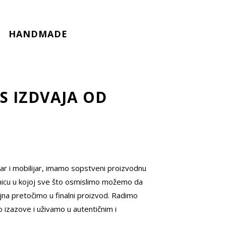
HANDMADE
AS IZDVAJA OD
ar i mobilijar, imamo sopstveni proizvodnu
ionicu u kojoj sve što osmislimo možemo da
ajna pretočimo u finalni proizvod. Radimo
izazove i uživamo u autentičnim i