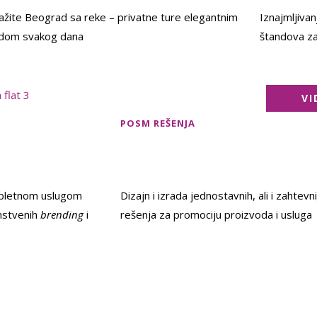
ražite Beograd sa reke – privatne ture elegantnim
Iznajmljivan
dom svakog dana
štandova za 
VI
POSM REŠENJA
ompletnom uslugom
Dizajn i izrada jednostavnih, ali i zahte
instvenih
brending
i
rešenja za promociju proizvoda i usluga