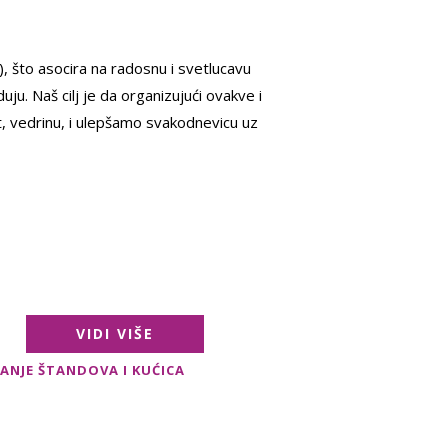
l), što asocira na radosnu i svetlucavu
duju. Naš cilj je da organizujući ovakve i
, vedrinu, i ulepšamo svakodnevicu uz
VIDI VIŠE
VANJE ŠTANDOVA I KUĆICA