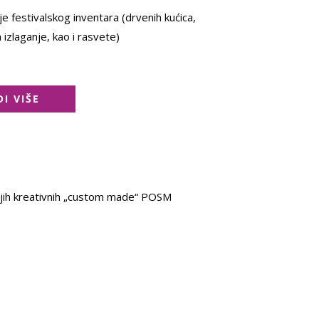
je festivalskog inventara (drvenih kućica,
izlaganje, kao i rasvete)
DI VIŠE
vnijih kreativnih „custom made“ POSM