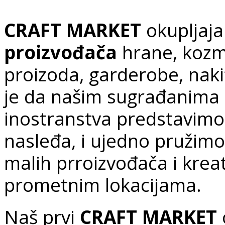
CRAFT MARKET
okupljaj
proizvođača
hrane, kozm
proizoda, garderobe, nakit
je da našim sugrađanima 
inostranstva predstavimo
nasleđa, i ujedno pružimo
malih prroizvođača i kreat
prometnim lokacijama.
Naš prvi
CRAFT MARKET