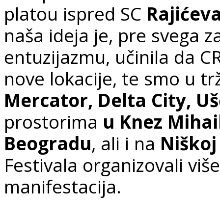
platou ispred SC
Rajićev
naša ideja je, pre svega za
entuzijazmu, učinila da 
nove lokacije, te smo u t
Mercator, Delta City, Uš
prostorima
u Knez Mihail
Beogradu
, ali i na
Niškoj
Festivala organizovali viš
manifestacija.