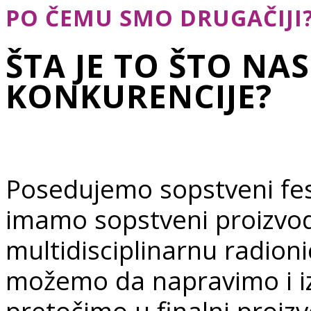
PO ČEMU SMO DRUGAČIJI
ŠTA JE TO ŠTO NA
KONKURENCIJE?
Posedujemo sopstveni festi
imamo sopstveni proizvod
multidisciplinarnu radioni
možemo da napravimo i iz 
pretočimo u finalni proi