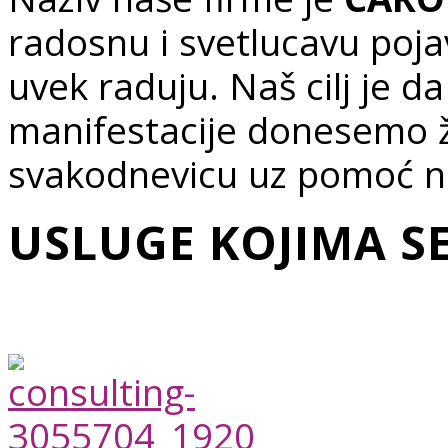
radosnu i svetlucavu pojavu
uvek raduju. Naš cilj je da
manifestacije donesemo ž
svakodnevicu uz pomoć na
USLUGE KOJIMA S