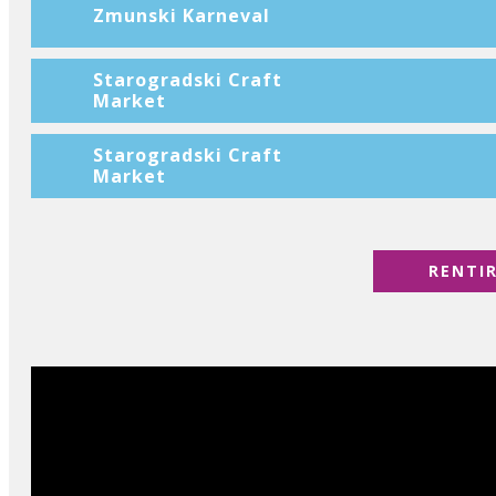
Zmunski Karneval
Starogradski Craft
Market
Starogradski Craft
Market
RENTI