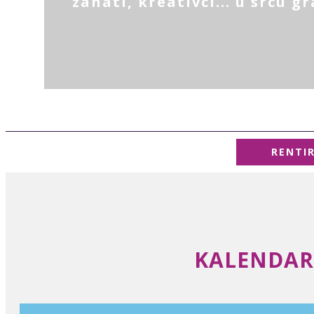
zanati, kreativci... u srcu g
RENTI
KALENDAR