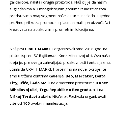
garderobe, nakita i drugih proizvoda. Naš cilj je da našim
sugrađanima ali i mnogobrojnim gostima iz inostranstva
predstavimo ovaj segment naše kulture i nasleđa, i ujedno
pružimo priliku za promociju i plasman malih prroizvođača i
kreativaca na atraktivnim i prometnim lokacijama.
Naš prvi
CRAFT MARKET
organizovali smo 2018 god. na
platou ispred SC
Rajićeva
u Knez Mihalovoj ulici. Ova naša
ideja je, pre svega zahvaljujući proaktivnosti i entuzijazmu,
učinila da CRAFT MARKET proširimo na nove lokacije, te
smo u tržnim centrima
Galerija, Beo, Mercator, Delta
City, Ušće, i Ada Mall
i na otvorenim prostorima
u Knez
Mihailovoj ulici, Trgu Republike u Beogradu
, ali i na
Niškoj Tvrđavi
u okviru NišWeek Festivala organizovali
više od
100
ovakvih manifestacija.