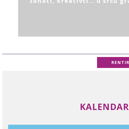
zanati, kreativci... u srcu g
RENTI
KALENDAR