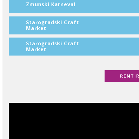
Zmunski Karneval
Starogradski Craft
Market
Starogradski Craft
Market
RENTI