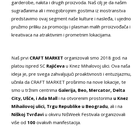
garderobe, nakita i drugih proizvoda. Naš cilj je da našim
sugrađanima ali i mnogobrojnim gostima iz inostranstva
predstavimo ovaj segment naše kulture i nasleđa, i ujedno
pružimo priliku za promociju i plasman malih prroizvođača i
kreativaca na atraktivnim i prometnim lokacijama.
Naš prvi
CRAFT MARKET
organizovali smo 2018 god. na
platou ispred SC
Rajićeva
u Knez Mihalovoj ulici. Ova naša
ideja je, pre svega zahvaljujući proaktivnosti i entuzijazmu,
učinila da CRAFT MARKET proširimo na nove lokacije, te
smo u tržnim centrima
Galerija, Beo, Mercator, Delta
City, Ušće, i Ada Mall
i na otvorenim prostorima
u Knez
Mihailovoj ulici, Trgu Republike u Beogradu
, ali i na
Niškoj Tvrđavi
u okviru NišWeek Festivala organizovali
više od
100
ovakvih manifestacija.